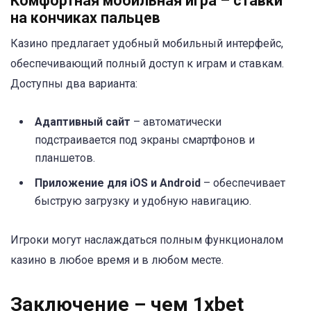
Комфортная мобильная игра – ставки
на кончиках пальцев
Казино предлагает удобный мобильный интерфейс,
обеспечивающий полный доступ к играм и ставкам.
Доступны два варианта:
Адаптивный сайт
– автоматически
подстраивается под экраны смартфонов и
планшетов.
Приложение для iOS и Android
– обеспечивает
быструю загрузку и удобную навигацию.
Игроки могут наслаждаться полным функционалом
казино в любое время и в любом месте.
Заключение – чем 1xbet