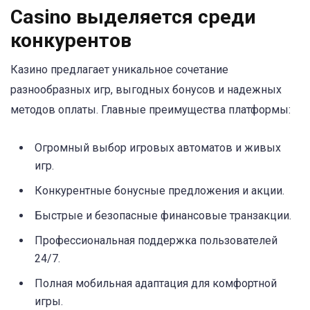
Casino выделяется среди
конкурентов
Казино предлагает уникальное сочетание
разнообразных игр, выгодных бонусов и надежных
методов оплаты. Главные преимущества платформы:
Огромный выбор игровых автоматов и живых
игр.
Конкурентные бонусные предложения и акции.
Быстрые и безопасные финансовые транзакции.
Профессиональная поддержка пользователей
24/7.
Полная мобильная адаптация для комфортной
игры.