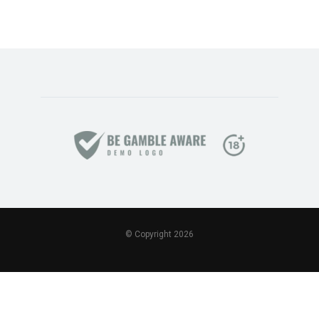
© Copyright 2026