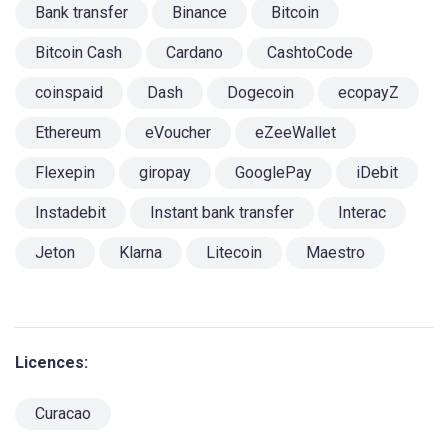
Bank transfer
Binance
Bitcoin
Bitcoin Cash
Cardano
CashtoCode
coinspaid
Dash
Dogecoin
ecopayZ
Ethereum
eVoucher
eZeeWallet
Flexepin
giropay
GooglePay
iDebit
Instadebit
Instant bank transfer
Interac
Jeton
Klarna
Litecoin
Maestro
Licences:
Curacao