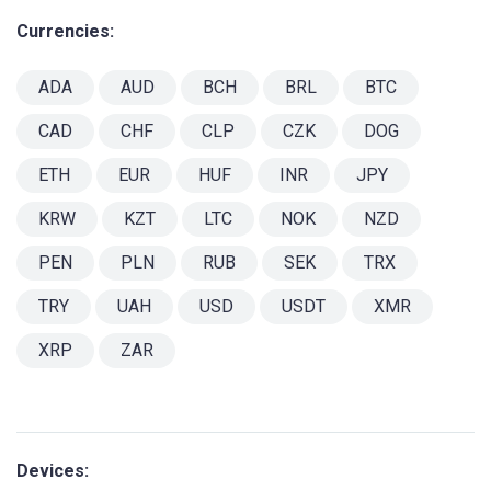
Currencies:
ADA
AUD
BCH
BRL
BTC
CAD
CHF
CLP
CZK
DOG
ETH
EUR
HUF
INR
JPY
KRW
KZT
LTC
NOK
NZD
PEN
PLN
RUB
SEK
TRX
TRY
UAH
USD
USDT
XMR
XRP
ZAR
Devices: