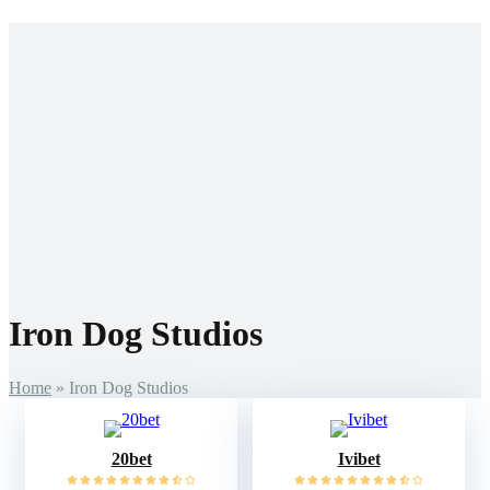
Бонус
Виды
Ставки на спорт без депозита
Мин депозит
Без верификации
Спорт
Ставки на футбол
Ставки на волейбол
Ставки на бокс
Ставки на хоккей
Киберспорт
Лайв
Приложения
Iron Dog Studios
Home
»
Iron Dog Studios
20bet
Ivibet