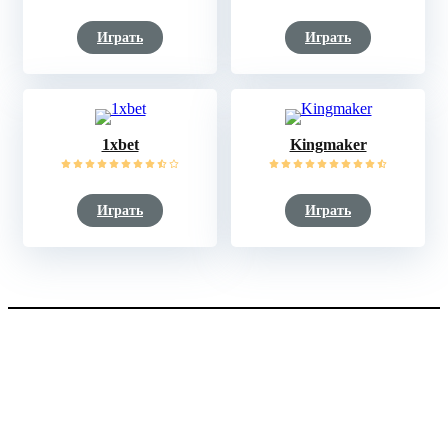
Играть
Играть
1xbet
Kingmaker
Играть
Играть