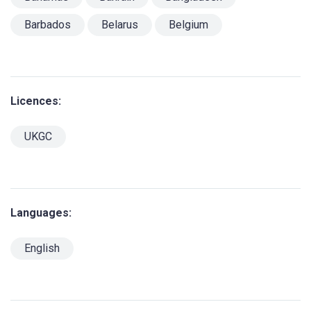
Barbados
Belarus
Belgium
Licences:
UKGC
Languages:
English