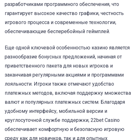
разработчиками программного обеспечения, что
гарантирует высокое качество графики, честность
игрового процесса и современные технологии,
обеспечивающие бесперебойный геймплей.
Еще одной ключевой особенностью казино является
разнообразие бонусных предложений, начиная от
приветственного пакета для новых игроков и
заканчивая регулярными акциями и программами
лояльности. Игроки также отмечают удобство
платежных методов, включая поддержку множества
валют и популярных платежных систем. Благодаря
удобному интерфейсу, мобильной версии и
круглосуточной службе поддержки, 22bet Casino
обеспечивает комфортную и безопасную игровую
среду как для новичков, так и для опытных