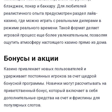
блэкджек, покер и баккару. Для любителей
реалистичного опыта предусмотрен раздел лайв-
казино, где можно играть с реальными дилерами в
режиме реального времени. Такой формат делает
игровой процесс еще более увлекательным, позволяя
ощутить атмосферу настоящего казино прямо из дома.
Бонусы и акции
Казино привлекает новых пользователей и
удерживает постоянных игроков за счет щедрой
бонусной программы. Новички могут рассчитывать на
приветственный бонус, который включает в себя
дополнительные средства на счет и фриспины для
популярных слотов.