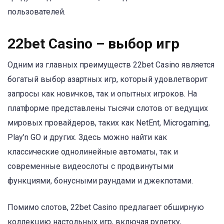
пользователей.
22bet Casino – выбор игр
Одним из главных преимуществ 22bet Casino является
богатый выбор азартных игр, который удовлетворит
запросы как новичков, так и опытных игроков. На
платформе представлены тысячи слотов от ведущих
мировых провайдеров, таких как NetEnt, Microgaming,
Play’n GO и других. Здесь можно найти как
классические однолинейные автоматы, так и
современные видеослоты с продвинутыми
функциями, бонусными раундами и джекпотами.
Помимо слотов, 22bet Casino предлагает обширную
коллекцию настольных игр, включая рулетку,