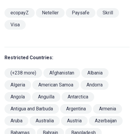
ecopayZ
Neteller
Paysafe
Skrill
Visa
Restricted Countries:
(+238 more)
Afghanistan
Albania
Algeria
American Samoa
Andorra
Angola
Anguilla
Antarctica
Antigua and Barbuda
Argentina
Armenia
Aruba
Australia
Austria
Azerbaijan
Bahamas
Bahrain
Bangladesh