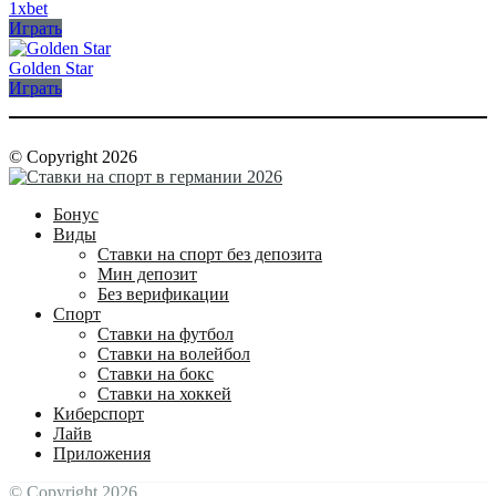
1xbet
Играть
Golden Star
Играть
© Copyright 2026
Бонус
Виды
Ставки на спорт без депозита
Мин депозит
Без верификации
Спорт
Ставки на футбол
Ставки на волейбол
Ставки на бокс
Ставки на хоккей
Киберспорт
Лайв
Приложения
© Copyright 2026