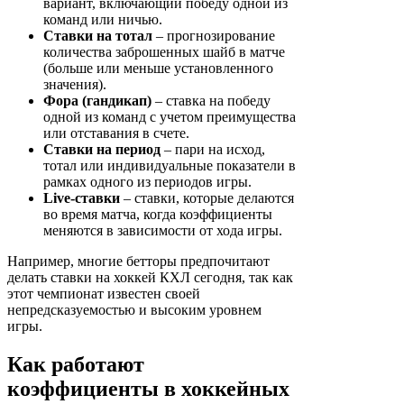
вариант, включающий победу одной из
команд или ничью.
Ставки на тотал
– прогнозирование
количества заброшенных шайб в матче
(больше или меньше установленного
значения).
Фора (гандикап)
– ставка на победу
одной из команд с учетом преимущества
или отставания в счете.
Ставки на период
– пари на исход,
тотал или индивидуальные показатели в
рамках одного из периодов игры.
Live-ставки
– ставки, которые делаются
во время матча, когда коэффициенты
меняются в зависимости от хода игры.
Например, многие бетторы предпочитают
делать ставки на хоккей КХЛ сегодня, так как
этот чемпионат известен своей
непредсказуемостью и высоким уровнем
игры.
Как работают
коэффициенты в хоккейных