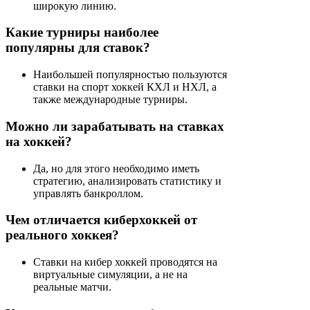
широкую линию.
Какие турниры наиболее
популярны для ставок?
Наибольшей популярностью пользуются
ставки на спорт хоккей КХЛ и НХЛ, а
также международные турниры.
Можно ли зарабатывать на ставках
на хоккей?
Да, но для этого необходимо иметь
стратегию, анализировать статистику и
управлять банкроллом.
Чем отличается киберхоккей от
реального хоккея?
Ставки на кибер хоккей проводятся на
виртуальные симуляции, а не на
реальные матчи.