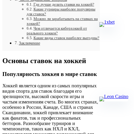
Где лучше делать ставки на хоккей?
Какие турниры наиболее популярны
для ставок?
Можно ли зарабатывать на ставках на
хоккей?
Чем отличается киберхоккей от
реального хоккея?
Какие виды ставок наиболее выгодны?
Заключение
Основы ставок на хоккей
Популярность хоккея в мире ставок
Хоккей является одним из самых популярных
видов спорта для ставок благодаря его
зрелищности, высокой скорости игры и
частым изменениям счета. Во многих странах,
особенно в России, Канаде, США и странах
Скандинавии, хоккей привлекает внимание
как фанатов, так и профессиональных
бетторов. Разнообразие турниров и
чемпионатов, таких как НХЛ и КХЛ,