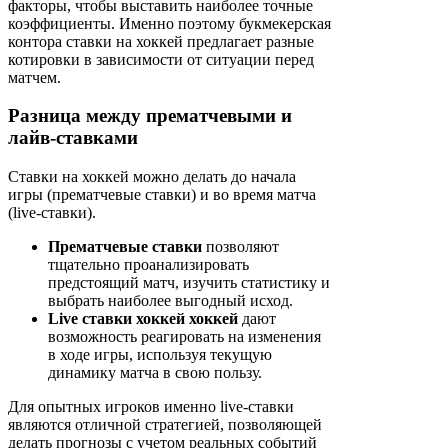
факторы, чтобы выставить наиболее точные
коэффициенты. Именно поэтому букмекерская
контора ставки на хоккей предлагает разные
котировки в зависимости от ситуации перед
матчем.
Разница между прематчевыми и
лайв-ставками
Ставки на хоккей можно делать до начала
игры (прематчевые ставки) и во время матча
(live-ставки).
Прематчевые ставки
позволяют
тщательно проанализировать
предстоящий матч, изучить статистику и
выбрать наиболее выгодный исход.
Live ставки хоккей хоккей
дают
возможность реагировать на изменения
в ходе игры, используя текущую
динамику матча в свою пользу.
Для опытных игроков именно live-ставки
являются отличной стратегией, позволяющей
делать прогнозы с учетом реальных событий