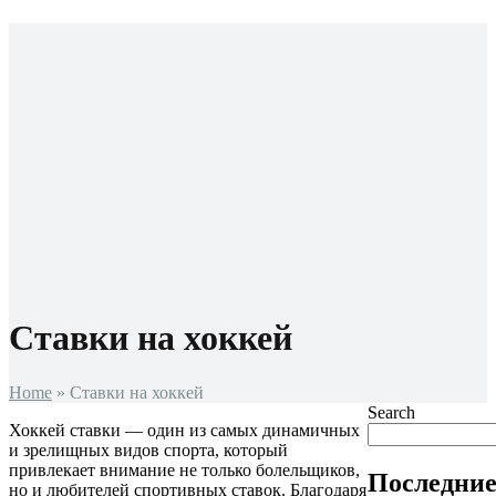
Бонус
Виды
Ставки на спорт без депозита
Мин депозит
Без верификации
Спорт
Ставки на футбол
Ставки на волейбол
Ставки на бокс
Ставки на хоккей
Киберспорт
Лайв
Приложения
Ставки на хоккей
Home
»
Ставки на хоккей
Search
Хоккей ставки — один из самых динамичных
и зрелищных видов спорта, который
привлекает внимание не только болельщиков,
Последни
но и любителей спортивных ставок. Благодаря