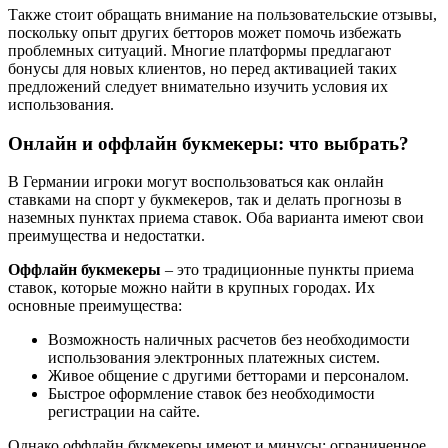
Также стоит обращать внимание на пользовательские отзывы,
поскольку опыт других бетторов может помочь избежать
проблемных ситуаций. Многие платформы предлагают
бонусы для новых клиентов, но перед активацией таких
предложений следует внимательно изучить условия их
использования.
Онлайн и оффлайн букмекеры: что выбрать?
В Германии игроки могут воспользоваться как онлайн
ставками на спорт у букмекеров, так и делать прогнозы в
наземных пунктах приема ставок. Оба варианта имеют свои
преимущества и недостатки.
Оффлайн букмекеры
– это традиционные пункты приема
ставок, которые можно найти в крупных городах. Их
основные преимущества:
Возможность наличных расчетов без необходимости
использования электронных платежных систем.
Живое общение с другими бетторами и персоналом.
Быстрое оформление ставок без необходимости
регистрации на сайте.
Однако оффлайн букмекеры имеют и минусы: ограниченное