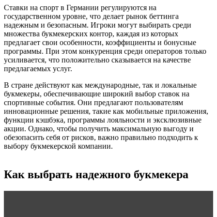
Ставки на спорт в Германии регулируются на
государственном уровне, что делает рынок беттинга
надежным и безопасным. Игроки могут выбирать среди
множества букмекерских контор, каждая из которых
предлагает свои особенности, коэффициенты и бонусные
программы. При этом конкуренция среди операторов только
усиливается, что положительно сказывается на качестве
предлагаемых услуг.
В стране действуют как международные, так и локальные
букмекеры, обеспечивающие широкий выбор ставок на
спортивные события. Они предлагают пользователям
инновационные решения, такие как мобильные приложения,
функции кэшбэка, программы лояльности и эксклюзивные
акции. Однако, чтобы получить максимальную выгоду и
обезопасить себя от рисков, важно правильно подходить к
выбору букмекерской компании.
Как выбрать надежного букмекера