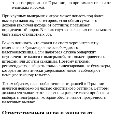
зарегистрированы в Германии, но принимают ставки от
немецких игроков.
При крупных выигрышах игрок может попасть под более
высокую налоговую категорию, если общая сумма его
доходов (включая доходы от беттинга) превышает
определенный порог. В таких случаях налоговая ставка может
быть выше стандартных 5%.
Важно понимать, что ставки на спорт через интернет у
нелегальных букмекеров не освобождают от
налогообложения. Если налоговая служба обнаружит
неуплаченные налоги с выигрышей, это может привести к
штрафам или другим санкциям. Поэтому игрокам
рекомендуется выбирать только лицензированные букмекеры,
которые автоматически удерживают налог и соблюдают
немецкое законодательство.
Таким образом, налогообложение выигрышей в Германии
является неизбежной частью спортивного беттинга. Бетторы
должны учитывать этот аспект при расчете своей прибыли и
выбирать платформы, которые обеспечивают прозрачность
налоговых выплат.
Ответственная игра и защита от