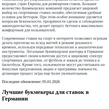
ведущих стран Европы для размещения ставок. Большое
количество букмекерских компаний предлагает широкий
выбор на спортивные ставки онлайн, обеспечивая удобные
условия для бетторов. При этом особое внимание уделяется
вопросам безопасности, прозрачности сделок и соблюдению
законодательства, что делает процесс беттинга максимально
комфортным для пользователей.
Современные ставки на спорт в интернете позволяют игрокам
делать прогнозы на исход матчей в режиме реального
времени, используя передовые технологии и аналитические
инструменты. Легальные букмекерские конторы в Германии
предоставляют своим клиентам доступ к широкому спектру
спортивных дисциплин, от футбола и хоккея до тенниса и
баскетбола. Кроме того, пользователи могут рассчитывать на
бонусные предложения, акции и программы лояльности,
делающие процесс игры еще более увлекательным.
Последнее обновление: 05.01.2026
Лучшие букмекеры для ставок в
Германии