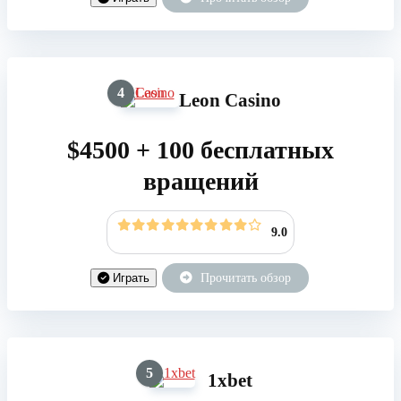
4
Leon Casino
$4500 + 100 бесплатных
вращений
9.0
Играть
Прочитать обзор
5
1xbet