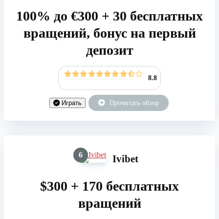
100% до €300 + 30 бесплатных
вращений, бонус на первый
депозит
8.8
Играть
Прочитать обзор
6
Ivibet
$300 + 170 бесплатных
вращений