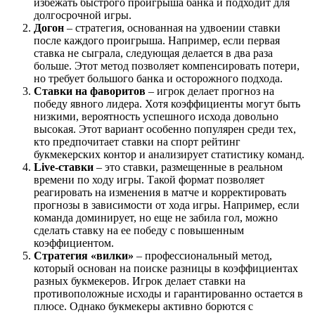
избежать быстрого проигрыша банка и подходит для
долгосрочной игры.
Догон
– стратегия, основанная на удвоении ставки
после каждого проигрыша. Например, если первая
ставка не сыграла, следующая делается в два раза
больше. Этот метод позволяет компенсировать потери,
но требует большого банка и осторожного подхода.
Ставки на фаворитов
– игрок делает прогноз на
победу явного лидера. Хотя коэффициенты могут быть
низкими, вероятность успешного исхода довольно
высокая. Этот вариант особенно популярен среди тех,
кто предпочитает ставки на спорт рейтинг
букмекерских контор и анализирует статистику команд.
Live-ставки
– это ставки, размещенные в реальном
времени по ходу игры. Такой формат позволяет
реагировать на изменения в матче и корректировать
прогнозы в зависимости от хода игры. Например, если
команда доминирует, но еще не забила гол, можно
сделать ставку на ее победу с повышенным
коэффициентом.
Стратегия «вилки»
– профессиональный метод,
который основан на поиске разницы в коэффициентах
разных букмекеров. Игрок делает ставки на
противоположные исходы и гарантированно остается в
плюсе. Однако букмекеры активно борются с