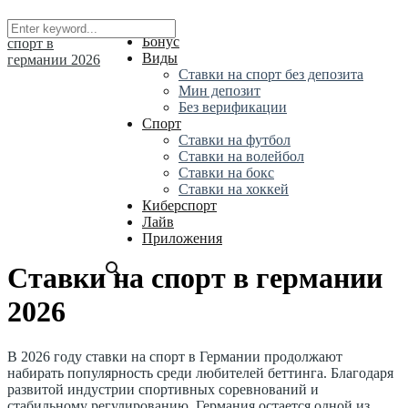
Бонус
Виды
Ставки на спорт без депозита
Мин депозит
Без верификации
Спорт
Ставки на футбол
Ставки на волейбол
Ставки на бокс
Ставки на хоккей
Киберспорт
Лайв
Приложения
Ставки на спорт в германии
2026
В 2026 году ставки на спорт в Германии продолжают
набирать популярность среди любителей беттинга. Благодаря
развитой индустрии спортивных соревнований и
стабильному регулированию, Германия остается одной из