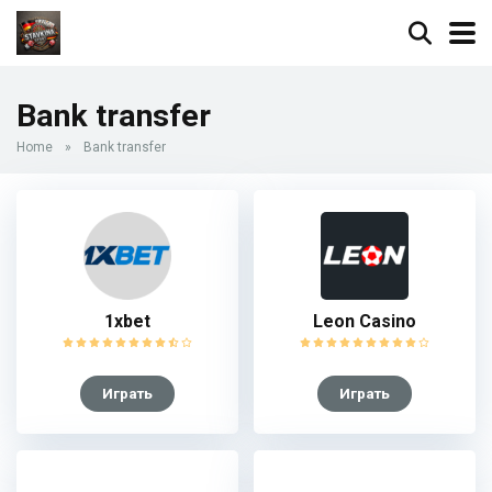
Bank transfer
Home
»
Bank transfer
1xbet
Leon Casino
Играть
Играть