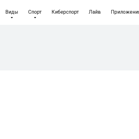
Виды
Спорт
Киберспорт
Лайв
Приложени