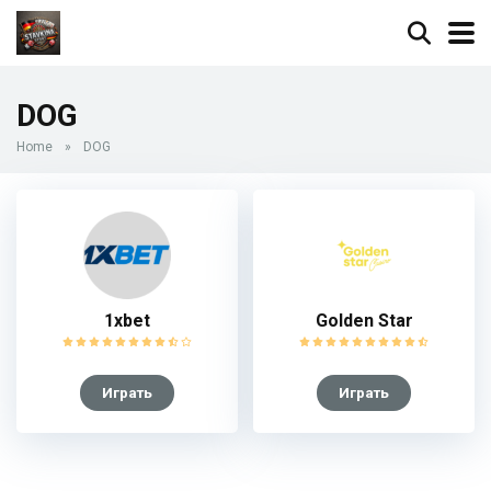
DOG
Home
»
DOG
1xbet
Golden Star
Играть
Играть