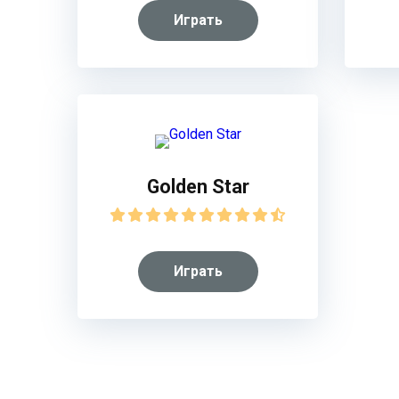
Играть
Golden Star
Играть