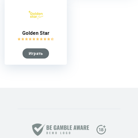
Golden Star
Играть