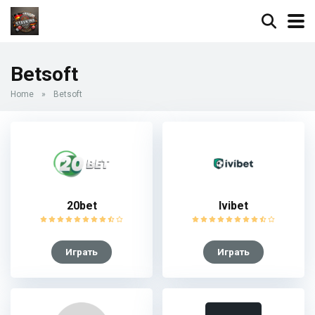
Betsoft
Home
»
Betsoft
20bet
Ivibet
Играть
Играть