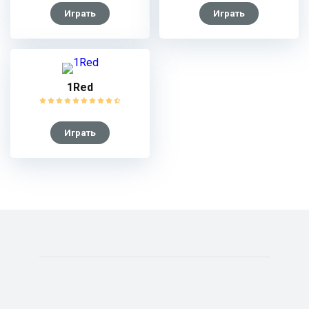
Играть
Играть
1Red
Играть