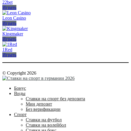
22bet
Играть
Leon Casino
Играть
Kingmaker
Играть
1Red
Играть
© Copyright 2026
Бонус
Виды
Ставки на спорт без депозита
Мин депозит
Без верификации
Спорт
Ставки на футбол
Ставки на волейбол
Ставки на бокс