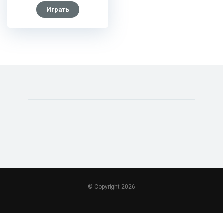
Играть
© Copyright 2026