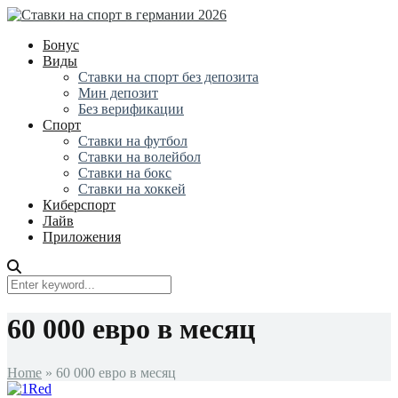
Бонус
Виды
Ставки на спорт без депозита
Мин депозит
Без верификации
Спорт
Ставки на футбол
Ставки на волейбол
Ставки на бокс
Ставки на хоккей
Киберспорт
Лайв
Приложения
60 000 евро в месяц
Home
»
60 000 евро в месяц