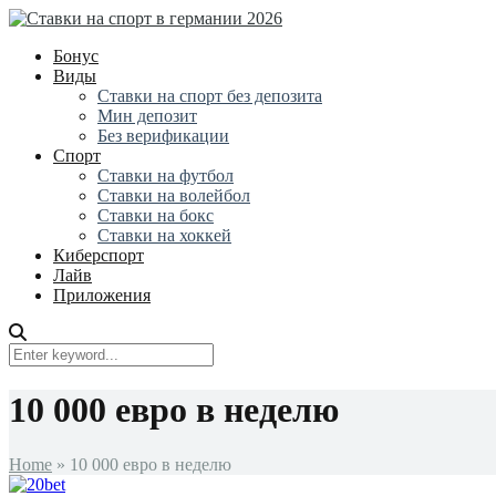
Бонус
Виды
Ставки на спорт без депозита
Мин депозит
Без верификации
Спорт
Ставки на футбол
Ставки на волейбол
Ставки на бокс
Ставки на хоккей
Киберспорт
Лайв
Приложения
10 000 евро в неделю
Home
»
10 000 евро в неделю