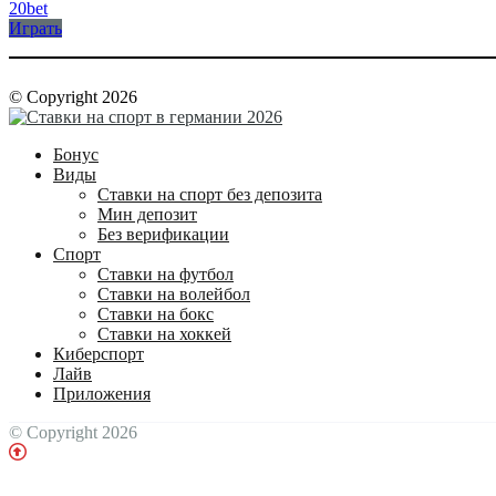
20bet
Играть
© Copyright 2026
Бонус
Виды
Ставки на спорт без депозита
Мин депозит
Без верификации
Спорт
Ставки на футбол
Ставки на волейбол
Ставки на бокс
Ставки на хоккей
Киберспорт
Лайв
Приложения
© Copyright 2026