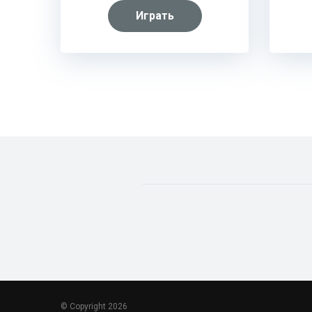
Играть
© Copyright 2026