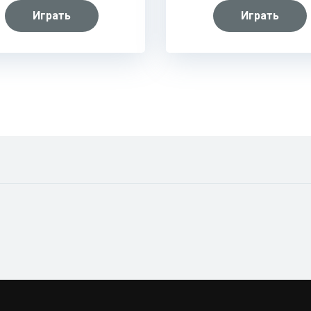
Играть
Играть