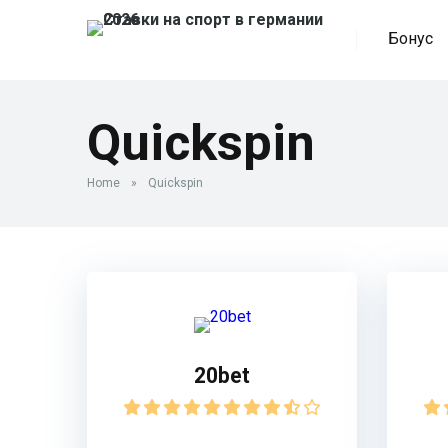
Бонус
Quickspin
Home
»
Quickspin
20bet