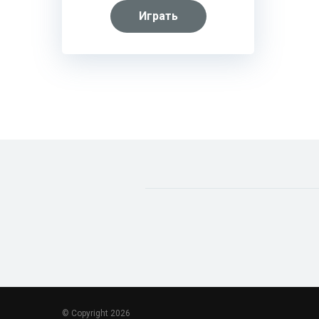
Играть
© Copyright 2026