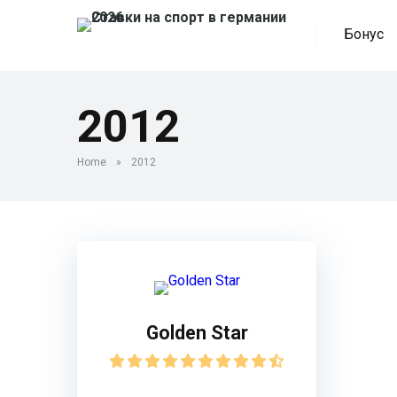
Бонус
2012
Home
»
2012
Golden Star